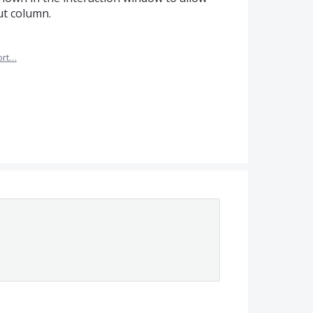
ut column.
ort…