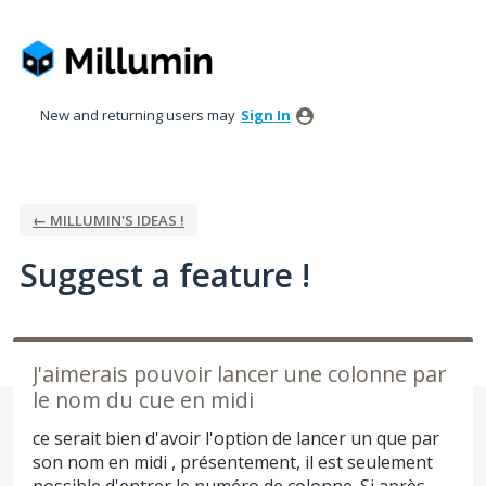
Skip
to
content
New and returning users may
Sign In
← MILLUMIN'S IDEAS !
Suggest a feature !
J'aimerais pouvoir lancer une colonne par
le nom du cue en midi
ce serait bien d'avoir l'option de lancer un que par
son nom en midi , présentement, il est seulement
possible d'entrer le numéro de colonne. Si après