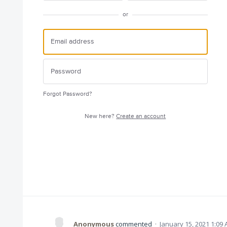
or
Forgot Password?
New here?
Create an account
Anonymous
commented
·
January 15, 2021 1:09