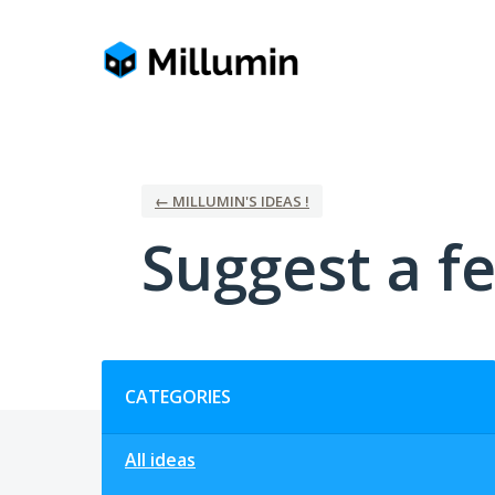
Skip
to
content
← MILLUMIN'S IDEAS !
Suggest a fe
Categories
CATEGORIES
All ideas