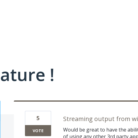
ature !
5
Streaming output from wi
Would be great to have the abili
VOTE
of using any other 3rd party app